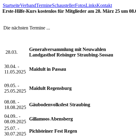
Startseite
Verband
Termine
Schausteller
Fotos
Links
Kontakt
Erste-Hilfe-Kurs kostenlos für Mitglieder am 28. März 25 um 08
Die nächsten Termine ...
Generalversammlung mit Neuwahlen
28.03.
Landgasthof Reisinger Straubing-Sossau
30.04. -
Maidult in Passau
11.05.2025
09.05. -
Maidult Regensburg
25.05.2025
08.08. -
Gäubodenvolksfest Straubing
18.08.2025
04.09.. -
Gillamoos Abensberg
08.09.2025
25.07. -
Pichlsteiner Fest Regen
30.07.2025